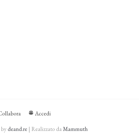
Collabora
Accedi
d by
deand.re
| Realizzato da
Mammuth