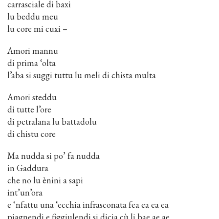
carrasciale di baxi
lu beddu meu
lu core mi cuxi –
Amori mannu
di prima ‘olta
l’aba si suggi tuttu lu meli di chista multa
Amori steddu
di tutte l’ore
di petralana lu battadolu
di chistu core
Ma nudda si po’ fa nudda
in Gaddura
che no lu ènini a sapi
int’un’ora
e ‘nfattu una ‘ecchia infrasconata fea ea ea ea
piagnendi e figgiulendi si dicia cù li bae ae ae