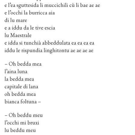
e l’ea sguttesida li muccichili cù li bae ae ae
e l’occhi la burricca aia
di lu mare
e a iddu da le tive escia
lu Maestrale
e idda si tunchià abbeddulata ea ea ea ea
iddu le rispundia linghitontu ae ae ae ae
– Oh bedda mea
l’aina luna
la bedda mea
capitale di lana
oh bedda mea
bianca foltuna –
– Oh beddu meu
l’occhi mi bruxi
lu beddu meu