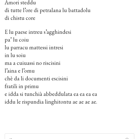
Amori steddu
di tutte l’ore di petralana lu battadolu
di chistu core
E lu paese intreu s’agghindesi
pa’ lu coiu
lu parracu mattessi intresi
in lu soiu
ma a cuiuassi no riscisini
l’aina e l’omu
chè da li documenti escisini
fratili in primu
e idda si tunchià abbeddulata ea ea ea ea
iddu le rispundia linghitontu ae ae ae ae.