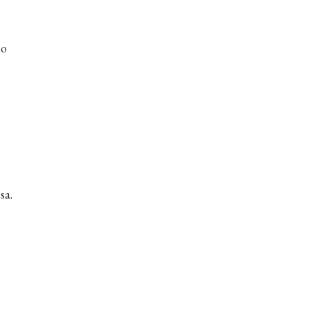
no
sa.