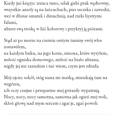
Kiedy już księżyc zrzuca runo, szlak gubi ptak wędrowny,
wszystkie anioły są na łańcuchach, pies szczeka i zawodzi,
weź w dłonie smutek i dmuchnij, nad rzeki bystrymi
falami,
ubierz swą troskę w liść kolorowy i przykryj ją piórami.
Stąd aż po morze na cierniu ostrym tarniny swój włos
zostawiłem,
na każdym buku, na jego korze, imiona, które wyryłem,
miłość ogniska domowego, miłość na biało ubrana,
nigdy jej nie zaznałem i nie wiem, czym jest zdrada.
Mój ojciec sokół, stóg siana mi matką, mieszkają tam na
wzgórzu,
ich oczy czujne i przepastne mej gwiazdy wypatrują.
Nocy, nocy, nocy samotna, samotna jak ogień mej woli,
skłoń głowę nad mym sercem i zgaś je, zgaś powoli.