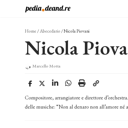
Vai
al
contenuto
Home
/
Abecedario
/
Nicola Piovani
Nicola Piova
Marcello Motta
Compositore, arrangiatore e direttore d’orchestr
delle musiche: “Non al denaro non all’amore né al