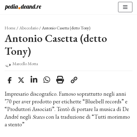
Vai
al
contenuto
Home
/
Abecedario
/
Antonio Casetta (detto Tony)
Antonio Casetta (detto
Tony)
Marcello Motta
Impresario discografico. Famoso soprattutto negli anni
’70 per aver prodotto per etichette “Bluebell records” e
“Produttori Associati”. Tentò di portare la musica di De
André negli
States
con la traduzione di “Tutti morimmo
a stento”