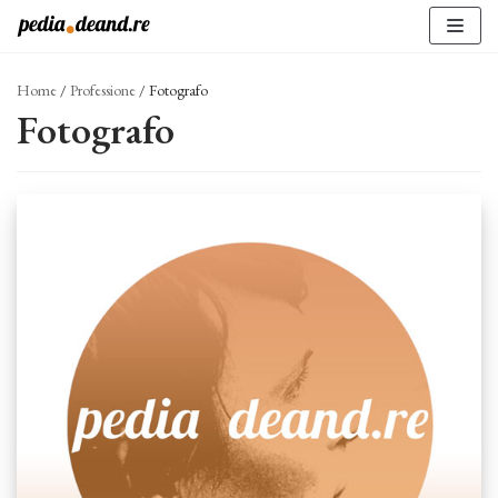
Vai
al
contenuto
Home
/
Professione
/
Fotografo
Fotografo