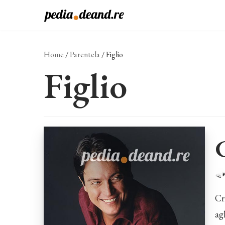
Vai
al
contenuto
Home
/
Parentela
/
Figlio
Figlio
Cr
ag