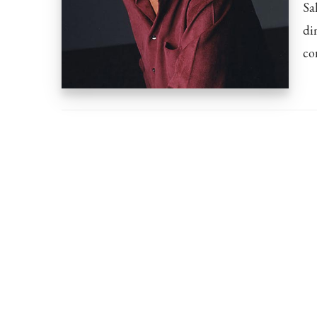
Sa
di
co