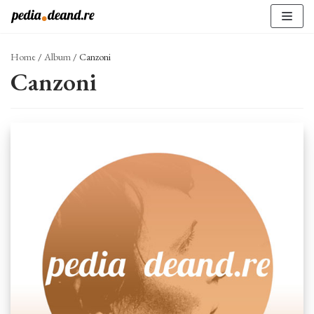
Vai
al
contenuto
Home
/
Album
/
Canzoni
Canzoni