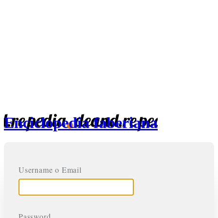
Enciclopedia faberiana
Username o Email
Password